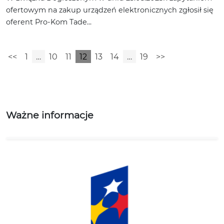
ofertowym na zakup urządzeń elektronicznych zgłosił się
oferent Pro-Kom Tade...
<<
1
…
10
11
12
13
14
…
19
>>
Ważne informacje