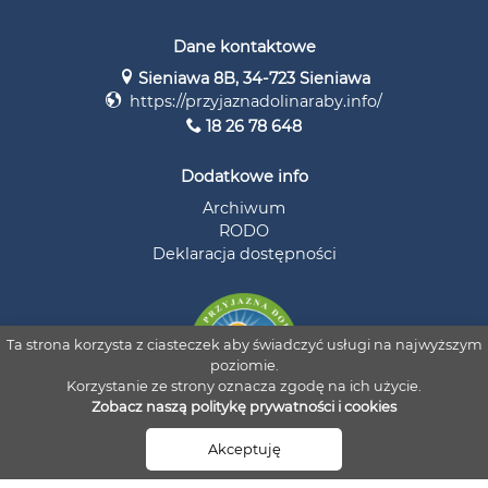
Dane kontaktowe
Sieniawa 8B, 34-723 Sieniawa
https://przyjaznadolinaraby.info/
18 26 78 648
Dodatkowe info
Archiwum
RODO
Deklaracja dostępności
Ta strona korzysta z ciasteczek aby świadczyć usługi na najwyższym
poziomie.
Korzystanie ze strony oznacza zgodę na ich użycie.
Zobacz naszą politykę prywatności i cookies
© 2026 Stowarzyszenie Przyjazna Dolina Raby i Czarnej Orawy
Akceptuję