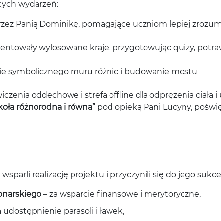
ących wydarzeń:
ez Panią Dominikę, pomagające uczniom lepiej zrozum
zentowały wylosowane kraje, przygotowując quizy, potra
ie symbolicznego muru różnic i budowanie mostu
ćwiczenia oddechowe i strefa offline dla odprężenia ciała i
oła różnorodna i równa”
pod opieką Pani Lucyny, poświ
parli realizację projektu i przyczynili się do jego sukce
Konarskiego
– za wsparcie finansowe i merytoryczne,
a udostępnienie parasoli i ławek,