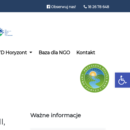
Obserwuj nas!
18 26 78 648
D Horyzont
Baza dla NGO
Kontakt
Open
Ważne informacje
I,