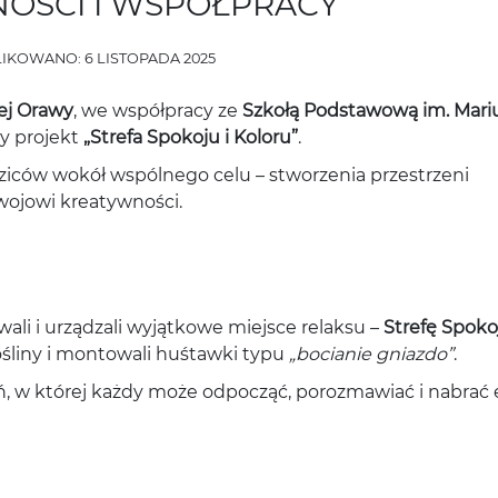
OŚCI I WSPÓŁPRACY
IKOWANO: 6 LISTOPADA 2025
ej Orawy
, we współpracy ze
Szkołą Podstawową im. Mari
wy projekt
„Strefa Spokoju i Koloru”
.
odziców wokół wspólnego celu – stworzenia przestrzeni
ozwojowi kreatywności.
ali i urządzali wyjątkowe miejsce relaksu –
Strefę Spoko
rośliny i montowali huśtawki typu
„bocianie gniazdo”
.
ń, w której każdy może odpocząć, porozmawiać i nabrać 