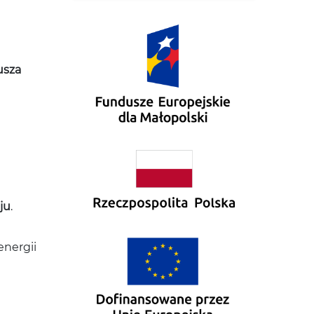
usza
ju
.
energii