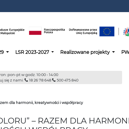
29
LSR 2023-2027
Realizowane projekty
PW
on: pon-pt w godz. 10:00 - 14:00
uj się z nami:
18 26 78 648
500 475 840
razem dla harmonii, kreatywności i współpracy
OLORU” – RAZEM DLA HARMONI