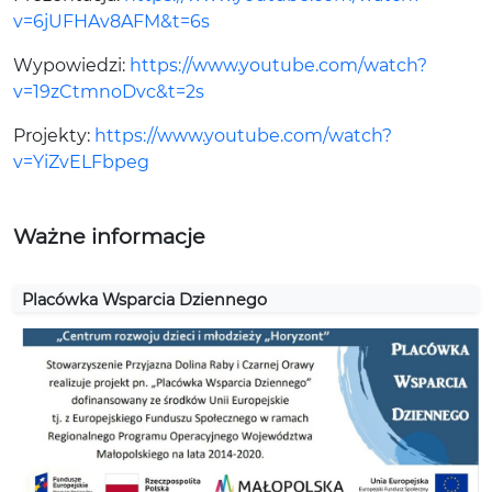
v=6jUFHAv8AFM&t=6s
Wypowiedzi:
https://www.youtube.com/watch?
v=19zCtmnoDvc&t=2s
Projekty:
https://www.youtube.com/watch?
v=YiZvELFbpeg
Ważne informacje
Placówka Wsparcia Dziennego