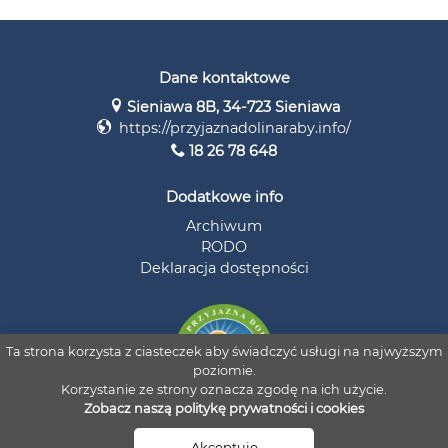
Dane kontaktowe
Sieniawa 8B, 34-723 Sieniawa
https://przyjaznadolinaraby.info/
18 26 78 648
Dodatkowe info
Archiwum
RODO
Deklaracja dostępności
Ta strona korzysta z ciasteczek aby świadczyć usługi na najwyższym
poziomie.
Korzystanie ze strony oznacza zgodę na ich użycie.
Zobacz naszą politykę prywatności i cookies
© 2026 Stowarzyszenie Przyjazna Dolina Raby i Czarnej Orawy
Akceptuję