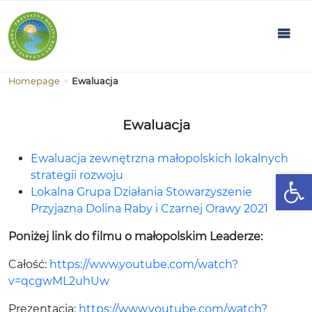
Homepage
>
Ewaluacja
Ewaluacja
Ewaluacja zewnętrzna małopolskich lokalnych
Open
strategii rozwoju
Lokalna Grupa Działania Stowarzyszenie
Przyjazna Dolina Raby i Czarnej Orawy 2021
Poniżej link do filmu o małopolskim Leaderze:
Całość:
https://www.youtube.com/watch?
v=qcgwML2uhUw
Prezentacja:
https://www.youtube.com/watch?