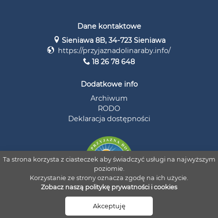
Dane kontaktowe
Sieniawa 8B, 34-723 Sieniawa
https://przyjaznadolinaraby.info/
18 26 78 648
Dodatkowe info
Archiwum
RODO
Deklaracja dostępności
Ta strona korzysta z ciasteczek aby świadczyć usługi na najwyższym
poziomie.
Korzystanie ze strony oznacza zgodę na ich użycie.
Zobacz naszą politykę prywatności i cookies
© 2026 Stowarzyszenie Przyjazna Dolina Raby i Czarnej Orawy
Akceptuję